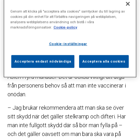
Det säger Kristina Blüthl Ramqvist ansvarar för
vaccinationsmottagningen på
Genom att klicka på "acceptera alla cookies" samtycker du till lagring av
cookies på din enhet för att förbättra navigeringen på webbplatsen,
Husläkarmottagningen och som har arbetat med
analysera webbplatsens användning och bistå i våra
marknadsföringsinsatser.
Cookie-policy
vaccinationer i över tjugo års tid.
– Vilket skydd du behöver handlar om sådant som
Cookie-inställningar
vart du ska resa, hur länge och vilken typ av resenär
du är, säger hon. Det är stor skillnad på att tillbringa
Acceptera endast nödvändiga
Acceptera alla cookies
en vecka på en badort i Italien och att backpacka i
Asien i fyra månader. Det är också viktigt att utgå
från personens behov så att man inte vaccinerar i
onödan.
– Jag brukar rekommendera att man ska se över
sitt skydd när det gäller stelkramp och difteri. Har
man inte fullgott skydd där så bör man fylla på –
och det gäller oavsett om man bara ska vara på