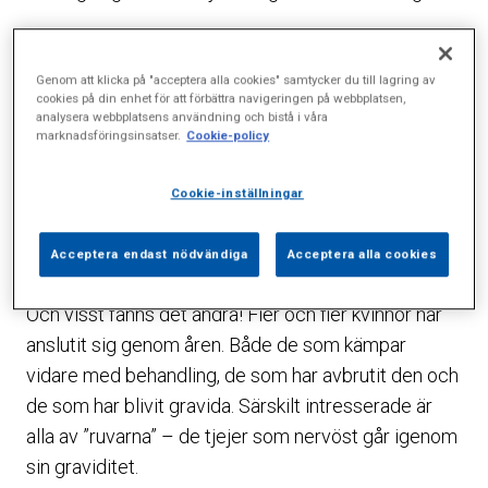
Den första så kallade ”tråden” startades av Carina
alias Caribe. I november 2006 frågade hon om det
Genom att klicka på "acceptera alla cookies" samtycker du till lagring av
inte fanns andra kvinnor som gick igenom IVF på
cookies på din enhet för att förbättra navigeringen på webbplatsen,
analysera webbplatsens användning och bistå i våra
Sophiahemmet.
marknadsföringsinsatser.
Cookie-policy
– Man känner sig ganska ensam och liten i
Cookie-inställningar
behandlingsvärlden och det skulle vara roligt att få
jämföra vad läkarna säger och jämföra behandlingar
Acceptera endast nödvändiga
Acceptera alla cookies
och resultat, skrev Caribe.
Och visst fanns det andra! Fler och fler kvinnor har
anslutit sig genom åren. Både de som kämpar
vidare med behandling, de som har avbrutit den och
de som har blivit gravida. Särskilt intresserade är
alla av ”ruvarna” – de tjejer som nervöst går igenom
sin graviditet.