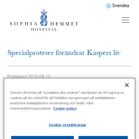
Svenska
Specialproteser förändrar Kaspers liv
Published
2019-08-15
Genom att klicka på "acceptera alla cookies" samtycker du till lagring av
cookies på din enhet för att förbättra navigeringen på webbplatsen,
Kasper Bjerka föddes utan vänsterhand men kan
analysera webbplatsens användning och bistå i våra
ändå göra i stort sett vad han vill. Hjälpen får han på
marknadsföringsinsatser.
Cookie-policy
Camp Pro Ortopedteknik vid Sophiahemmet.
Cookie-inställningar