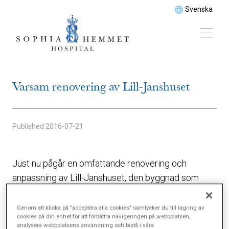
Svenska
Varsam renovering av Lill-Janshuset
Published
2016-07-21
Just nu pågår en omfattande renovering och
anpassning av Lill-Janshuset, den byggnad som
Sophiahemmet hyr av Djurgårdsförvaltningen.
Huset invigdes 1913 och inrymde då Allmänna BB
Genom att klicka på "acceptera alla cookies" samtycker du till lagring av
cookies på din enhet för att förbättra navigeringen på webbplatsen,
fram till nedläggningen 1976.
analysera webbplatsens användning och bistå i våra