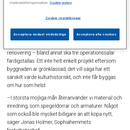
marknadsföringsinsatser.
Cookie-policy
2003 flyttade Riksidrottsförbundet och ett antal
idrottsförbund in. Sedan flera år disponerar
Cookie-inställningar
Sophiahemmet ungefär 80 procent av det omkring
9 000 kvadratmeter stora huset.
Acceptera endast nödvändiga
Acceptera alla cookies
Men nu är det alltså dags för en genomgripande
renovering – bland annat ska tre operationssalar
färdigställas. Ett inte helt enkelt projekt eftersom
byggnaden är grönklassad, det vill säga har ett
särskilt värde kulturhistoriskt, och inte får byggas
om hur som helst.
–I största möjliga mån återanvänder vi material och
inredning, som spegeldörrar och armaturer. Något
som också blir mycket billigare än att köpa nytt,
säger Jonas Holmer, Sophiahemmets