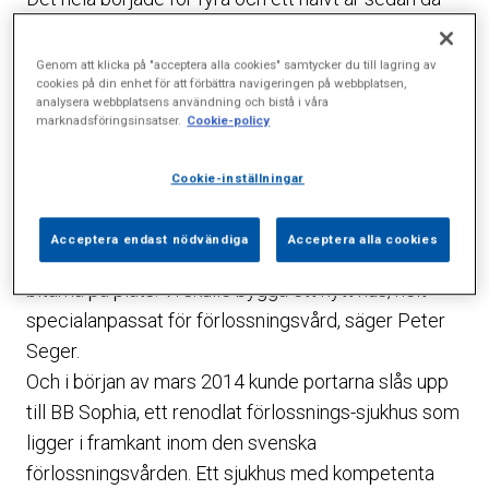
Harald Almström, vd för BB Stockholm, tog kontakt
med Sophiahemmet för att förmedla sin vision om
Genom att klicka på "acceptera alla cookies" samtycker du till lagring av
cookies på din enhet för att förbättra navigeringen på webbplatsen,
ett förlossningssjukhus helt anpassat för att ge den
analysera webbplatsens användning och bistå i våra
bästa vården och upplevelsen för födande kvinnor
marknadsföringsinsatser.
Cookie-policy
och deras partner.
Cookie-inställningar
– Sophiahemmets ledning och styrelse hade under
en tid diskuterat olika användnings-områden för vår
Acceptera endast nödvändiga
Acceptera alla cookies
sista byggrätt här på sjukhusområdet och här föll
bitarna på plats. Vi skulle bygga ett nytt hus, helt
specialanpassat för förlossningsvård, säger Peter
Seger.
Och i början av mars 2014 kunde portarna slås upp
till BB Sophia, ett renodlat förlossnings-sjukhus som
ligger i framkant inom den svenska
förlossningsvården. Ett sjukhus med kompetenta