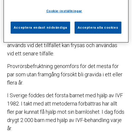
äggstockar och befruktas med mannens spermier.
Cookie-inställningar
Detta sker i ett laboratorium.
Acceptera endast nödvändiga
Acceptera alla cookies
När äggen är befruktade överförs ett, eller ibland
två, av dem till kvinnans livmoder. De ägg som inte
används vid det tillfället kan frysas och användas
vid ett senare tilfälle.
Provrörsbefruktning genomförs för det mesta för
par som utan framgång försökt bli gravida i ett eller
flera år.
I Sverige föddes det första barnet med hjälp av IVF
1982. I takt med att metoderna förbättras har allt
fler par kunnat få hjälp mot sin barnlöshet. I dag föds
drygt 2 000 barn med hjälp av IVF-behandling varje
år.