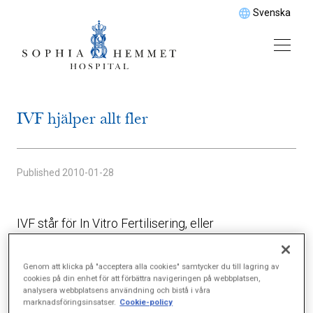
Svenska
IVF hjälper allt fler
Published
2010-01-28
IVF står för In Vitro Fertilisering, eller
provrörsbefruktning. IVF-behandlingen inleds med
att kvinnan behandlas med hormoner i olika steg
Genom att klicka på "acceptera alla cookies" samtycker du till lagring av
cookies på din enhet för att förbättra navigeringen på webbplatsen,
med syftet att stimulera hennes äggproduktion.
analysera webbplatsens användning och bistå i våra
marknadsföringsinsatser.
Cookie-policy
Sedan hämtas ett eller flera ägg från kvinnans