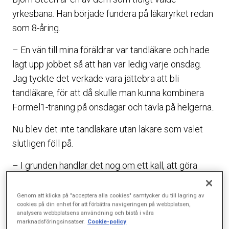
yrkesbana. Han började fundera på läkaryrket redan
som 8-åring.
– En vän till mina föräldrar var tandläkare och hade
lagt upp jobbet så att han var ledig varje onsdag.
Jag tyckte det verkade vara jättebra att bli
tandläkare, för att då skulle man kunna kombinera
Formel1-träning på onsdagar och tävla på helgerna..
Nu blev det inte tandläkare utan läkare som valet
slutligen föll på.
– I grunden handlar det nog om ett kall, att göra
gott, säger han. Att jag sedan valde att specialisera
mig på ögonkirurgi har mest att göra med att jag
Genom att klicka på "acceptera alla cookies" samtycker du till lagring av
cookies på din enhet för att förbättra navigeringen på webbplatsen,
gillar det som är pilligt. När jag var liten älskade jag
analysera webbplatsens användning och bistå i våra
att bygga och måla bilmodeller, säger han.
marknadsföringsinsatser.
Cookie-policy