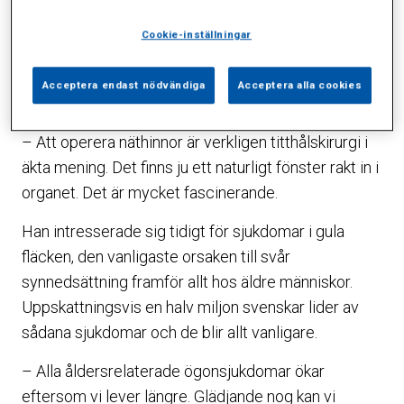
Efter läkarlinjen på Karolinska institutet, AT-
Cookie-inställningar
tjänstgöring och specialistutbildning fick han en
tjänst på näthinnekliniken på St Eriks Ögonsjukhus,
Acceptera endast nödvändiga
Acceptera alla cookies
där han några år senare blev överläkare.
– Att operera näthinnor är verkligen titthålskirurgi i
äkta mening. Det finns ju ett naturligt fönster rakt in i
organet. Det är mycket fascinerande.
Han intresserade sig tidigt för sjukdomar i gula
fläcken, den vanligaste orsaken till svår
synnedsättning framför allt hos äldre människor.
Uppskattningsvis en halv miljon svenskar lider av
sådana sjukdomar och de blir allt vanligare.
– Alla åldersrelaterade ögonsjukdomar ökar
eftersom vi lever längre. Glädjande nog kan vi