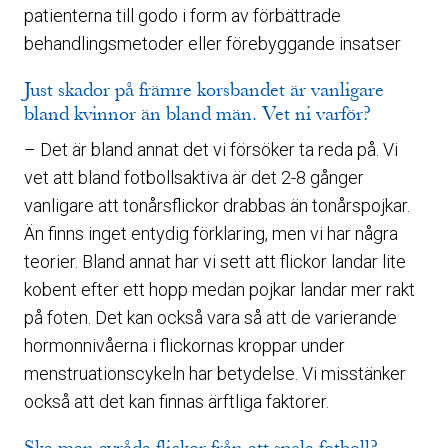
patienterna till godo i form av förbättrade
behandlingsmetoder eller förebyggande insatser
Just skador på främre korsbandet är vanligare
bland kvinnor än bland män. Vet ni varför?
– Det är bland annat det vi försöker ta reda på. Vi
vet att bland fotbollsaktiva är det 2-8 gånger
vanligare att tonårsflickor drabbas än tonårspojkar.
Än finns inget entydig förklaring, men vi har några
teorier. Bland annat har vi sett att flickor landar lite
kobent efter ett hopp medan pojkar landar mer rakt
på foten. Det kan också vara så att de varierande
hormonnivåerna i flickornas kroppar under
menstruationscykeln har betydelse. Vi misstänker
också att det kan finnas ärftliga faktorer.
Ska man avråda flickor från att spela fotboll?