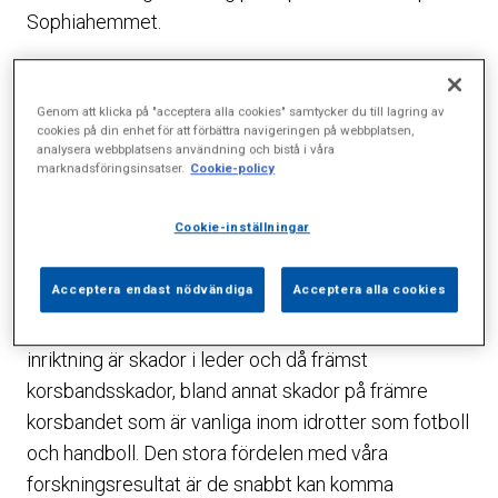
Sophiahemmet.
Vad blir din uppgift som professor?
– Jag ska se till att vi får duktiga doktorander, att vi
Genom att klicka på "acceptera alla cookies" samtycker du till lagring av
cookies på din enhet för att förbättra navigeringen på webbplatsen,
producerar många avhandlingar och inte minst ska
analysera webbplatsens användning och bistå i våra
marknadsföringsinsatser.
Cookie-policy
jag ansöka om forskningspengar till olika projekt.
Vad är det för sorts forskning ni håller på med?
Cookie-inställningar
– Vi ägnar oss åt klinisk forskning, det vill säga
Acceptera endast nödvändiga
Acceptera alla cookies
forskning på människor till skillnad från
grundforskning där man tittar på celler och DNA. Vår
inriktning är skador i leder och då främst
korsbandsskador, bland annat skador på främre
korsbandet som är vanliga inom idrotter som fotboll
och handboll. Den stora fördelen med våra
forskningsresultat är de snabbt kan komma