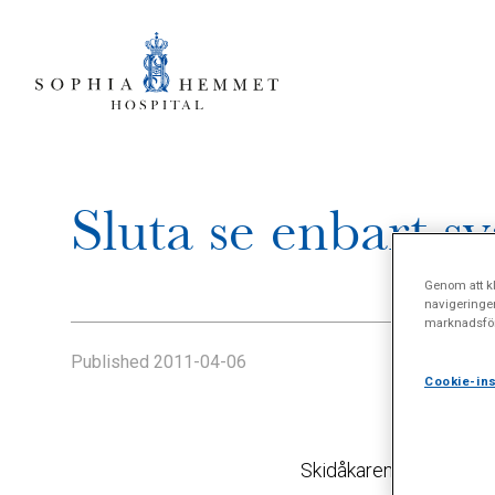
Sluta se enbart s
Genom att kl
navigeringe
marknadsför
Published
2011-04-06
Cookie-ins
Skidåkaren Robin Brynt