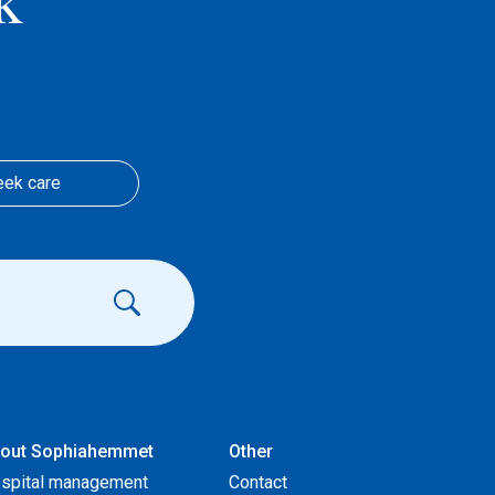
k
eek care
out Sophiahemmet
Other
spital management
Contact