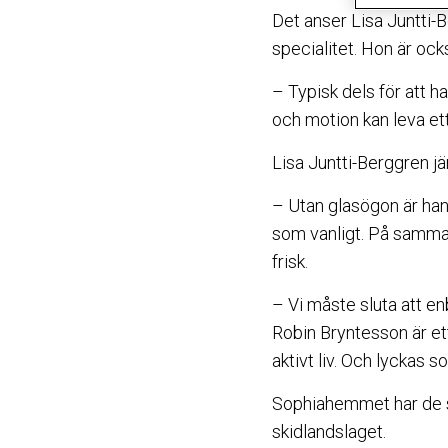
Det anser Lisa Juntti-
specialitet. Hon är o
– Typisk dels för att 
och motion kan leva ett 
Lisa Juntti-Berggren j
– Utan glasögon är han
som vanligt. På samma s
frisk.
– Vi måste sluta att en
Robin Bryntesson är ett
aktivt liv. Och lyckas 
Sophiahemmet har de s
skidlandslaget.