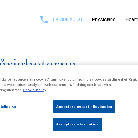
08-406 20 00
Physicians
Healt
vårigheterna
icka på "acceptera alla cookies" samtycker du till lagring av cookies på din enhet för att 
n på webbplatsen, analysera webbplatsens användning och bistå i våra
ingsinsatser.
Cookie-policy
tällningar
Acceptera endast nödvändiga
Acceptera alla cookies
esson är på många sätt typisk för den som har diabetes av