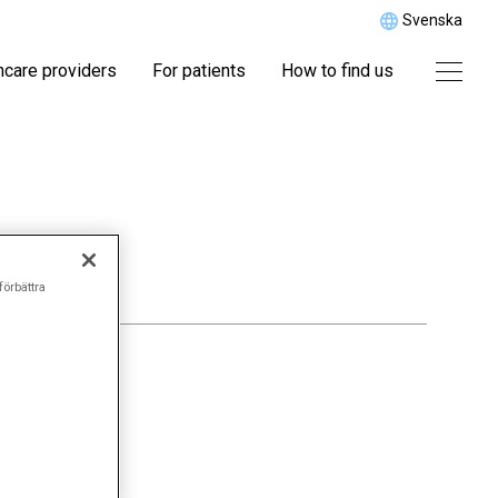
Svenska
hcare providers
For patients
How to find us
förbättra
 typ 1.