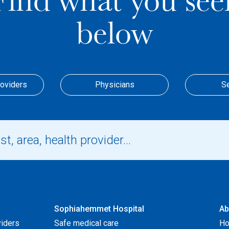
Find what you see
below
roviders
Physicians
S
Sophiahemmet Hospital
Ab
viders
Safe medical care
Ho