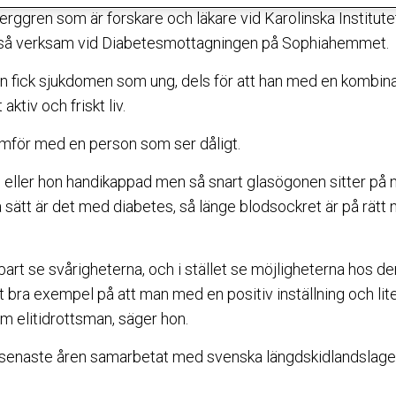
Berggren som är forskare och läkare vid Karolinska Institut
ckså verksam vid Diabetesmottagningen på Sophiahemmet.
han fick sjukdomen som ung, dels för att han med en kombina
aktiv och friskt liv.
ämför med en person som ser dåligt.
 eller hon handikappad men så snart glasögonen sitter på n
ätt är det med diabetes, så länge blodsockret är på rätt n
bart se svårigheterna, och i stället se möjligheterna hos 
 bra exempel på att man med en positiv inställning och lite
som elitidrottsman, säger hon.
enaste åren samarbetat med svenska längdskidlandslaget