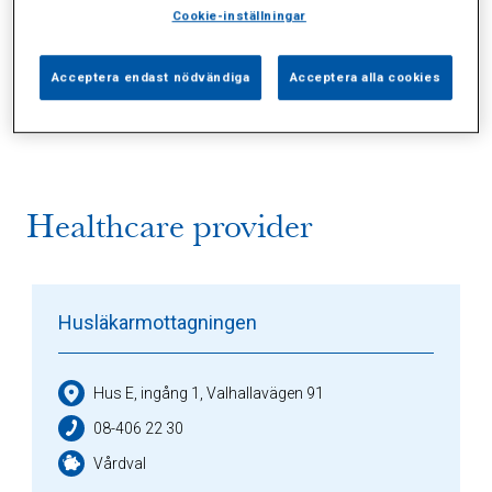
Cookie-inställningar
Alla (1)
Vårdgivare (1)
Specialister (0)
Acceptera endast nödvändiga
Acceptera alla cookies
Sidor (0)
Press (0)
Sophianytt (0)
Healthcare provider
Husläkarmottagningen
Hus E, ingång 1, Valhallavägen 91
08-406 22 30
Vårdval