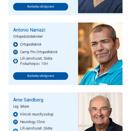
Kontakta vårdgivare
Antonio Namazi
Ortopedskotekniker
Ortopedteknik
Camp Pro Ortopedteknik
Lill-Janshuset, Södra
Fiskartorpsv. 15H
Kontakta vårdgivare
Arne Sandberg
Leg. läkare
Klinisk neurofysiologi
Neurology Clinic
Lill-Janshuset, Södra