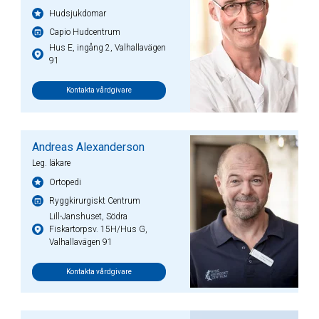
Hudsjukdomar
Capio Hudcentrum
Hus E, ingång 2, Valhallavägen
91
Kontakta vårdgivare
Andreas Alexanderson
Leg. läkare
Ortopedi
Ryggkirurgiskt Centrum
Lill-Janshuset, Södra
Fiskartorpsv. 15H/Hus G,
Valhallavägen 91
Kontakta vårdgivare