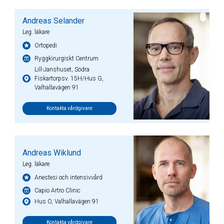
Andreas Selander
Leg. läkare
Ortopedi
Ryggkirurgiskt Centrum
Lill-Janshuset, Södra
Fiskartorpsv. 15H/Hus G,
Valhallavägen 91
Kontakta vårdgivare
Andreas Wiklund
Leg. läkare
Anestesi och intensivvård
Capio Artro Clinic
Hus O, Valhallavägen 91
Kontakta vårdgivare