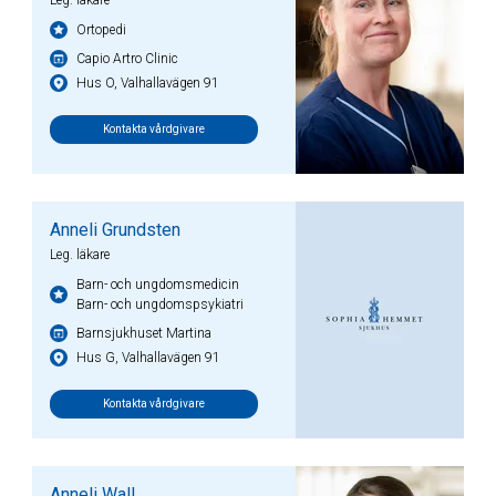
Leg. läkare
Ortopedi
Capio Artro Clinic
Hus O, Valhallavägen 91
Kontakta vårdgivare
Anneli Grundsten
Leg. läkare
Barn- och ungdomsmedicin
Barn- och ungdomspsykiatri
Barnsjukhuset Martina
Hus G, Valhallavägen 91
Kontakta vårdgivare
Anneli Wall