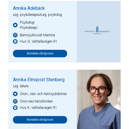
Annika Adebäck
Leg. psykoterapeutLeg. psykolog
Psykologi
Psykoterapi
Barnsjukhuset Martina
Hus G, Valhallavägen 91
Kontakta vårdgivare
Annika Elmqvist Stenberg
Leg. läkare
Öron-, näs- och halssjukdomar
Öron-näs-halskliniken
Hus K, Valhallavägen 91
Kontakta vårdgivare