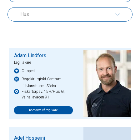
Adam Lindfors
Leg. läkare
Ortopedi
Ryggkirurgiskt Centrum
Lill-Janshuset, Södra
Fiskartorpsv. 15H/Hus G,
Valhallavägen 91
Kontakta vårdgivare
Adel Hosseini