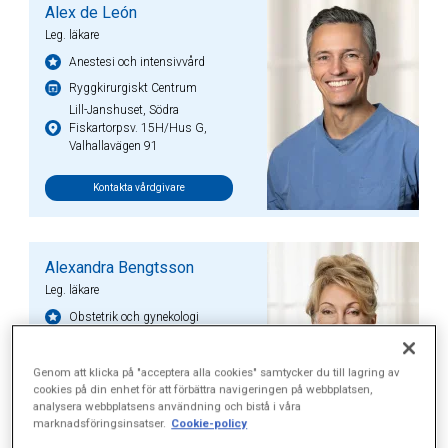
Alex de León
Leg. läkare
Anestesi och intensivvård
Ryggkirurgiskt Centrum
Lill-Janshuset, Södra
Fiskartorpsv. 15H/Hus G,
Valhallavägen 91
Kontakta vårdgivare
Alexandra Bengtsson
Leg. läkare
Obstetrik och gynekologi
Carlakliniken gynekologi och
urologi
Genom att klicka på "acceptera alla cookies" samtycker du till lagring av
Hus H, Valhallavägen 91
cookies på din enhet för att förbättra navigeringen på webbplatsen,
analysera webbplatsens användning och bistå i våra
marknadsföringsinsatser.
Cookie-policy
Kontakta vårdgivare