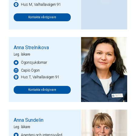
Hus M, Valhallavägen 91
Kontakta vårdgivare
Anna Strelnikova
Leg. läkare
Ögonsjukdomar
Capio Ögon
Hus T, Valhallavägen 91
Kontakta vårdgivare
Anna Sundelin
Leg. läkare
Anestesi och intensivvård