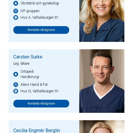
Obstetrik och gynekologi
IVF-gruppen
Hus A, Valhallavägen 91
Kontakta vårdgivare
Carsten Surke
Leg. läkare
Ortopedi
Handkirurgi
Aleris Hand & Fot
Hus G, Valhallavägen 91
Kontakta vårdgivare
Cecilia Engmér Berglin