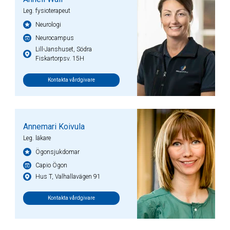
Leg. fysioterapeut
Neurologi
Neurocampus
Lill-Janshuset, Södra
Fiskartorpsv. 15H
Kontakta vårdgivare
Annemari Koivula
Leg. läkare
Ögonsjukdomar
Capio Ögon
Hus T, Valhallavägen 91
Kontakta vårdgivare