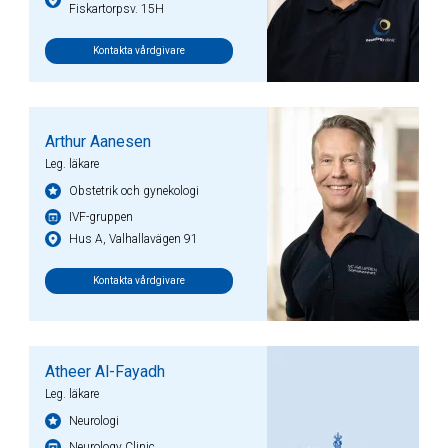
Fiskartorpsv. 15H
Kontakta vårdgivare
Arthur Aanesen
Leg. läkare
Obstetrik och gynekologi
IVF-gruppen
Hus A, Valhallavägen 91
Kontakta vårdgivare
Atheer Al-Fayadh
Leg. läkare
Neurologi
Neurology Clinic