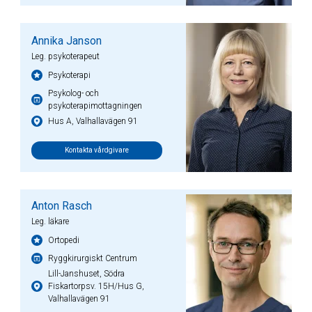
Annika Janson
Leg. psykoterapeut
Psykoterapi
Psykolog- och
psykoterapimottagningen
Hus A, Valhallavägen 91
Kontakta vårdgivare
Anton Rasch
Leg. läkare
Ortopedi
Ryggkirurgiskt Centrum
Lill-Janshuset, Södra
Fiskartorpsv. 15H/Hus G,
Valhallavägen 91