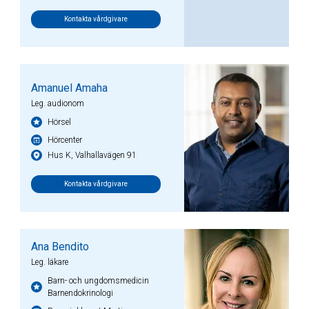
Kontakta vårdgivare
Amanuel Amaha
Leg. audionom
Hörsel
Hörcenter
Hus K, Valhallavägen 91
Kontakta vårdgivare
Ana Bendito
Leg. läkare
Barn- och ungdomsmedicin
Barnendokrinologi