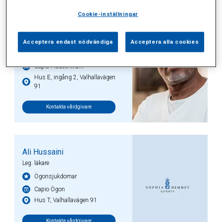
Cookie-inställningar
Ali Guuled
Leg. läkare
Acceptera endast nödvändiga
Acceptera alla cookies
Hudsjukdomar
Capio Hudcentrum
Hus E, ingång 2, Valhallavägen
91
Kontakta vårdgivare
Ali Hussaini
Leg. läkare
Ögonsjukdomar
Capio Ögon
Hus T, Valhallavägen 91
Kontakta vårdgivare