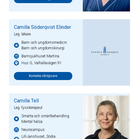
Camilla Söderqvist Elinder
Leg. läkare
Barn- och ungdomsmedicin
Barn- och ungdomskirurgi
Barnsjukhuset Martina
Hus G, Valhallavägen 91
Kontakta vårdgivare
Camilla Tell
Leg. fysioterapeut
Smärta och smärtbehandling
Mental hälsa
Neurocampus
Lill-Janshuset, Södra