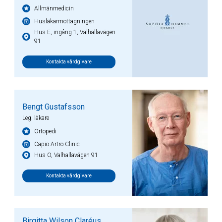
Allmänmedicin
Husläkarmottagningen
Hus E, ingång 1, Valhallavägen
91
Kontakta vårdgivare
Bengt Gustafsson
Leg. läkare
Ortopedi
Capio Artro Clinic
Hus O, Valhallavägen 91
Kontakta vårdgivare
Birgitta Wilson Claréus