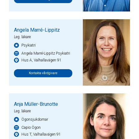
Angela Marré-Lippitz
Leg. läkare
Psykiatri
Angela Marré-Lippitz Psykiatri
Hus A, Valhallavägen 91
Kontakta vårdgivare
Anja Müller-Brunotte
Leg. läkare
Ögonsjukdomar
Capio Ögon
Hus T, Valhallavägen 91