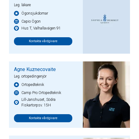
Leg. läkare
Ögonsjukdomar
Capio Ögon
Hus T, Valhallavägen 91
Kontakta vårdgivare
Agne Kuznecovaite
Leg. ortopedingenjör
Ortopedteknik
Camp Pro Ortopedteknik
Lill-Janshuset, Södra
Fiskartorpsv. 15H
Kontakta vårdgivare