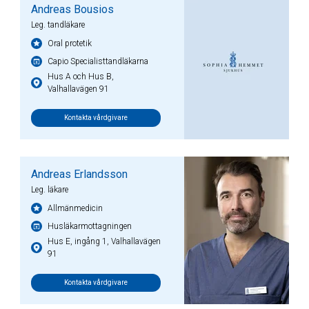
Andreas Bousios
Leg. tandläkare
Oral protetik
Capio Specialisttandläkarna
Hus A och Hus B,
Valhallavägen 91
Kontakta vårdgivare
Andreas Erlandsson
Leg. läkare
Allmänmedicin
Husläkarmottagningen
Hus E, ingång 1, Valhallavägen
91
Kontakta vårdgivare