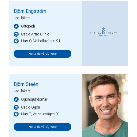
Björn Engström
Leg. läkare
Ortopedi
Capio Artro Clinic
Hus O, Valhallavägen 91
Kontakta vårdgivare
Björn Steén
Leg. läkare
Ögonsjukdomar
Capio Ögon
Hus T, Valhallavägen 91
Kontakta vårdgivare