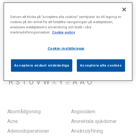
Genom att klicka på "acceptera alla cookies" samtycker du till lagring av
cookies på din enhet för att förbättra navigeringen på webbplatsen,
analysera webbplatsens användning och bistå i våra
marknadsföringsinsatser.
Cookie-policy
Cookie-inställningar
Acceptera endast nödvändiga
Acceptera alla cookies
A
B
C
D
E
F
G
H
I
J
K
L
M
N
O
P
Q
R
S
T
U
V
W
X
Y
Z
Å
Ä
Ö
Abortrådgivning
Angioödem
Acne
Anorektala sjukdomar
Adenoidoperationer
Ansiktslyftning