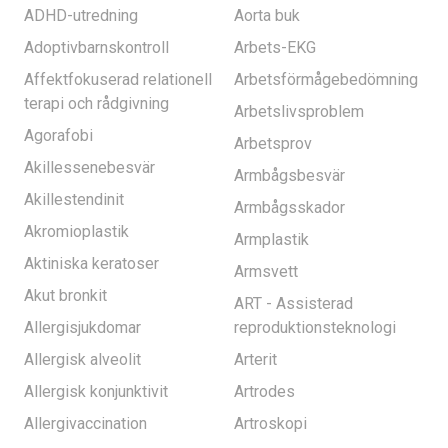
ADHD-utredning
Aorta buk
Adoptivbarnskontroll
Arbets-EKG
Affektfokuserad relationell
Arbetsförmågebedömning
terapi och rådgivning
Arbetslivsproblem
Agorafobi
Arbetsprov
Akillessenebesvär
Armbågsbesvär
Akillestendinit
Armbågsskador
Akromioplastik
Armplastik
Aktiniska keratoser
Armsvett
Akut bronkit
ART - Assisterad
Allergisjukdomar
reproduktionsteknologi
Allergisk alveolit
Arterit
Allergisk konjunktivit
Artrodes
Allergivaccination
Artroskopi