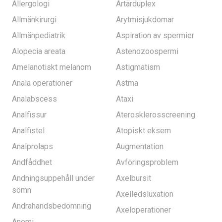
Allergologi
Artärduplex
Allmänkirurgi
Arytmisjukdomar
Allmänpediatrik
Aspiration av spermier
Alopecia areata
Astenozoospermi
Amelanotiskt melanom
Astigmatism
Anala operationer
Astma
Analabscess
Ataxi
Analfissur
Aterosklerosscreening
Analfistel
Atopiskt eksem
Analprolaps
Augmentation
Andfåddhet
Avföringsproblem
Andningsuppehåll under
Axelbursit
sömn
Axelledsluxation
Andrahandsbedömning
Axeloperationer
Anemi