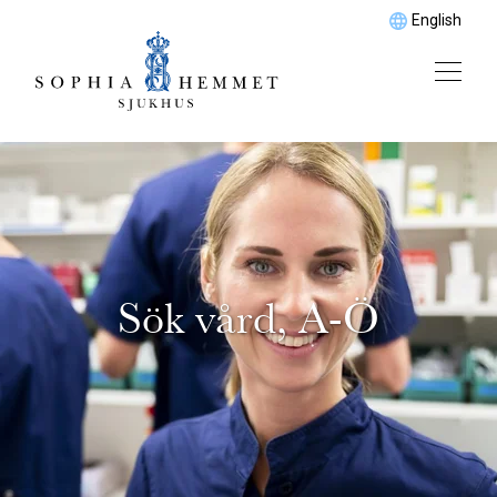
English
Sök vård, A-Ö