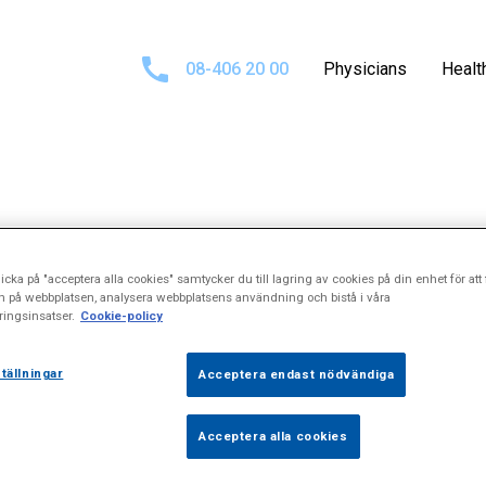
08-406 20 00
Physicians
Healt
ults for
"Hudför
icka på "acceptera alla cookies" samtycker du till lagring av cookies på din enhet för att 
n på webbplatsen, analysera webbplatsens användning och bistå i våra
ingsinsatser.
Cookie-policy
tällningar
Acceptera endast nödvändiga
Acceptera alla cookies