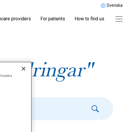
Svenska
hcare providers
For patients
How to find us
ändringar"
förbättra