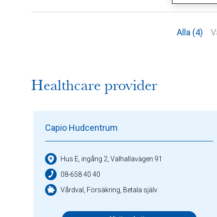
Alla (4)
V
Healthcare provider
Capio Hudcentrum
Hus E, ingång 2, Valhallavägen 91
08-658 40 40
Vårdval, Försäkring, Betala själv