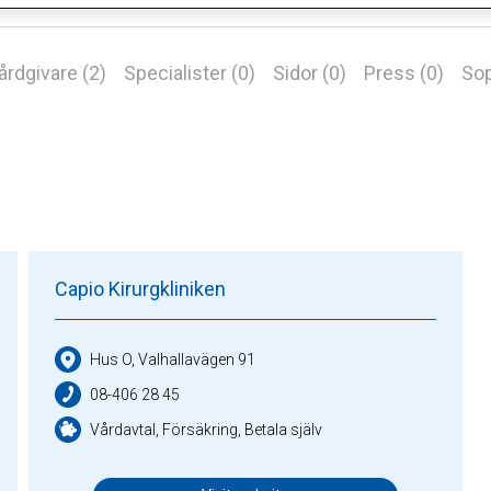
årdgivare (2)
Specialister (0)
Sidor (0)
Press (0)
Sop
Capio Kirurgkliniken
Hus O, Valhallavägen 91
08-406 28 45
Vårdavtal, Försäkring, Betala själv