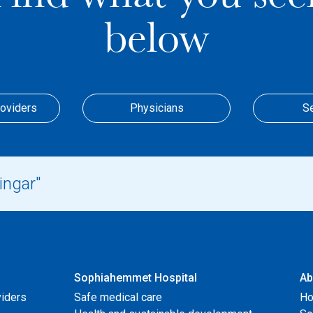
below
roviders
Physicians
S
Sophiahemmet Hospital
Ab
viders
Safe medical care
Ho