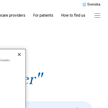
Svenska
hcare providers
For patients
How to find us
r
förbättra
ioner"