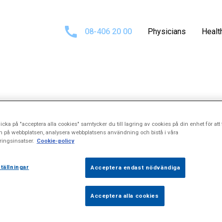
08-406 20 00
Physicians
Healt
Search results fo
icka på "acceptera alla cookies" samtycker du till lagring av cookies på din enhet för att 
n på webbplatsen, analysera webbplatsens användning och bistå i våra
ingsinsatser.
Cookie-policy
skbråcksoperat
tällningar
Acceptera endast nödvändiga
Acceptera alla cookies