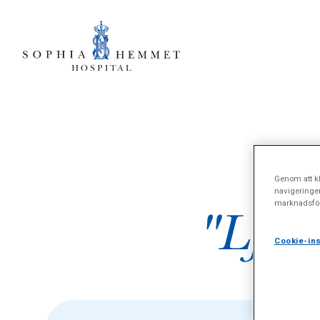
Genom att kl
navigeringe
marknadsför
"Ljum
Cookie-ins