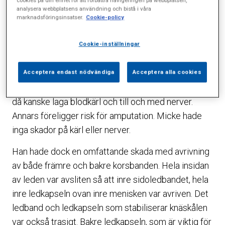
Skadan innebär vad vi kallar en knäluxation, det vill
analysera webbplatsens användning och bistå i våra
säga att knät under själva skadeögonblicket varit i
marknadsföringsinsatser.
Cookie-policy
princip helt ur led. Ofta glider leden sedan tillbaka i
Cookie-inställningar
rätt läge, om inte så måste man akut dra leden rätt. I
Mickes fall hade den gått tillbaka i rätt läge. Också
Acceptera endast nödvändiga
Acceptera alla cookies
det är allvarligt då både blodförsörjning och
nervfunktioner till underbenet skadas. Man måste
då kanske laga blodkärl och till och med nerver.
Annars föreligger risk för amputation. Micke hade
inga skador på kärl eller nerver.
Han hade dock en omfattande skada med avrivning
av både främre och bakre korsbanden. Hela insidan
av leden var avsliten så att inre sidoledbandet, hela
inre ledkapseln ovan inre menisken var avriven. Det
ledband och ledkapseln som stabiliserar knäskålen
var också trasigt. Bakre ledkapseln, som är viktig för