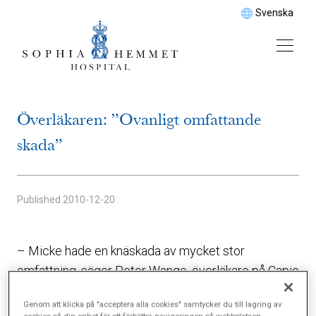
Svenska
Överläkaren: ”Ovanligt omfattande
skada”
Published
2010-12-20
– Micke hade en knäskada av mycket stor
omfattning, säger Peter Wange, överläkare på Capio
Artro Clinic.
Genom att klicka på "acceptera alla cookies" samtycker du till lagring av
cookies på din enhet för att förbättra navigeringen på webbplatsen,