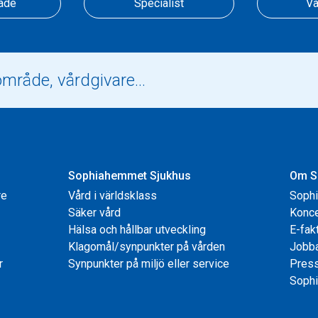
åde
Specialist
Vå
Sophiahemmet Sjukhus
Om S
re
Vård i världsklass
Soph
Säker vård
Konce
Hälsa och hållbar utveckling
E-fak
Klagomål/synpunkter på vården
Jobb
r
Synpunkter på miljö eller service
Pres
Sophi