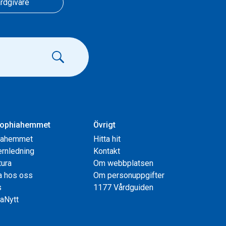
rdgivare
ophiahemmet
Övrigt
iahemmet
Hitta hit
rnledning
Kontakt
tura
Om webbplatsen
a hos oss
Om personuppgifter
s
1177 Vårdguiden
aNytt