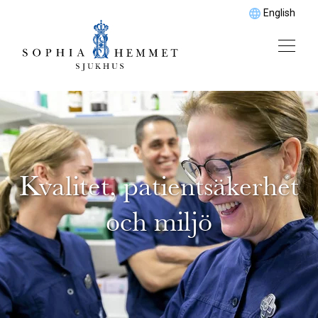
English
Kvalitet, patientsäkerhet
och miljö