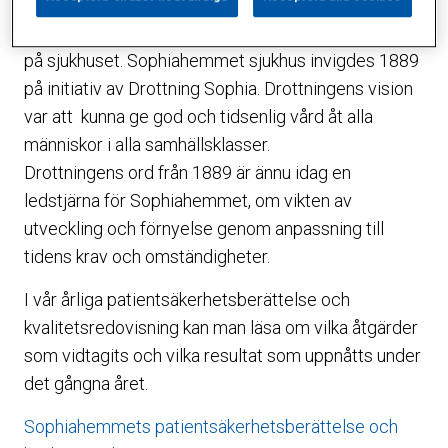
prioriteringar, vilket ses i de övergripande
långsiktiga målen och ska märkas i allt som utförs
på sjukhuset. Sophiahemmet sjukhus invigdes 1889
på initiativ av Drottning Sophia. Drottningens vision
var att kunna ge god och tidsenlig vård åt alla
människor i alla samhällsklasser.
Drottningens ord från 1889 är ännu idag en
ledstjärna för Sophiahemmet, om vikten av
utveckling och förnyelse genom anpassning till
tidens krav och omständigheter.
I vår årliga patientsäkerhetsberättelse och
kvalitetsredovisning kan man läsa om vilka åtgärder
som vidtagits och vilka resultat som uppnåtts under
det gångna året.
Sophiahemmets patientsäkerhetsberättelse och