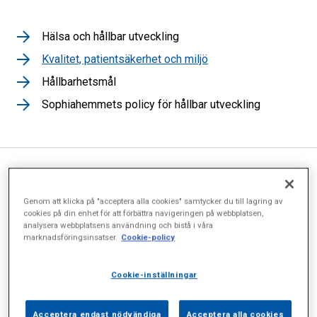
Hälsa och hållbar utveckling
Kvalitet, patientsäkerhet och miljö
Hållbarhetsmål
Sophiahemmets policy för hållbar utveckling
Patientsäkerhet är grunden i
Genom att klicka på "acceptera alla cookies" samtycker du till lagring av
Sophiahemmets sjukhus
cookies på din enhet för att förbättra navigeringen på webbplatsen,
analysera webbplatsens användning och bistå i våra
kvalitetsarbete
marknadsföringsinsatser.
Cookie-policy
Cookie-inställningar
Hög patientsäkerhet genom förebyggande och
systematiskt arbete är en av sjukhusets viktigaste
Acceptera endast nödvändiga
Acceptera alla cookies