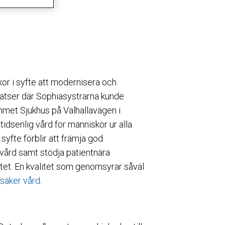
kor i syfte att modernisera och
splatser där Sophiasystrarna kunde
mmet Sjukhus på Valhallavägen i
idsenlig vård för människor ur alla
fte förblir att främja god
vård samt stödja patientnära
itet. En kvalitet som genomsyrar såväl
säker vård
.