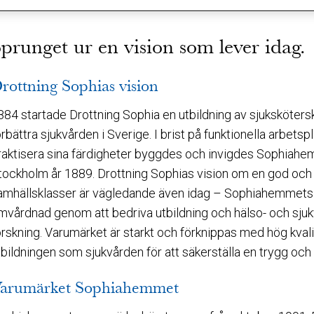
prunget ur en vision som lever idag.
rottning Sophias vision
884 startade Drottning Sophia en utbildning av sjuksköters
örbättra sjukvården i Sverige. I brist på funktionella arbet
raktisera sina färdigheter byggdes och invigdes Sophiahe
tockholm år 1889. Drottning Sophias vision om en god och t
amhällsklasser är vägledande även idag – Sophiahemmets sy
mvårdnad genom att bedriva utbildning och hälso- och sjuk
orskning. Varumärket är starkt och förknippas med hög kval
tbildningen som sjukvården för att säkerställa en trygg och
arumärket Sophiahemmet