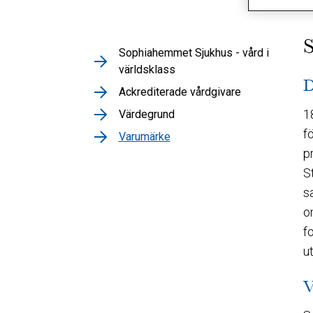
S
Sophiahemmet Sjukhus - vård i
världsklass
D
Ackrediterade vårdgivare
1
Värdegrund
f
Varumärke
p
S
s
o
f
u
V