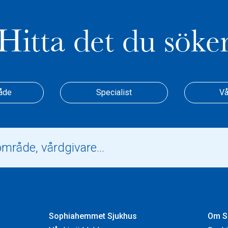
Hitta det du söke
åde
Specialist
Vå
Sophiahemmet Sjukhus
Om S