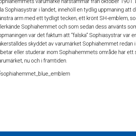
ophiahemmets varumärke härstammar från oktober 1901. Det
la Sophiasystrar i landet, innehöll en tydlig uppmaning att de
änstra arm med ett tydligt tecken, ett krönt SH-emblem, 
illerkände Sophiahemmet och som sedan dess använts som 
ppmaningen var det faktum att ”falska” Sophiasystrar var e
äkerställdes skyddet av varumärket Sophiahemmet redan i b
rbetar eller studerar inom Sophiahemmets område har ett sto
arumärket, nu och i framtiden.