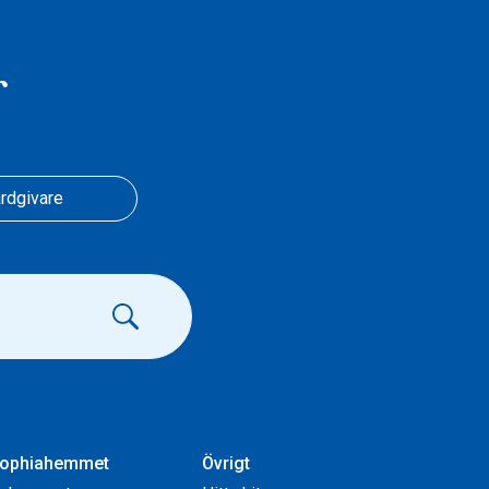
r
rdgivare
ophiahemmet
Övrigt