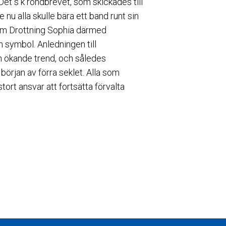
 s k rondbrevet, som skickades till
 nu alla skulle bära ett band runt sin
som Drottning Sophia därmed
symbol. Anledningen till
n ökande trend, och således
örjan av förra seklet. Alla som
rt ansvar att fortsätta förvalta