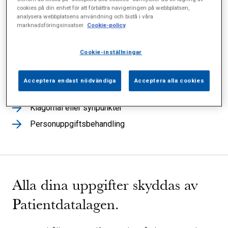
cookies på din enhet för att förbättra navigeringen på webbplatsen,
analysera webbplatsens användning och bistå i våra
marknadsföringsinsatser.
Cookie-policy
Säker vård
Patientinvolvering en nyckel till framgång
Cookie-inställningar
Säkerhet och sekretess
Journalkopior
Acceptera endast nödvändiga
Acceptera alla cookies
Prover och kvalitetsregister
Klagomål eller synpunkter
Personuppgiftsbehandling
Alla dina uppgifter skyddas av
Patientdatalagen.