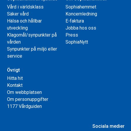
Vård i världsklass
Sophiahemmet
Säker vård
Koncernledning
Hälsa och hållbar
E-faktura
utveckling
Jobba hos oss
Klagomål/synpunkter på
Press
vården
SophiaNytt
Synpunkter på miljö eller
service
Övrigt
Hitta hit
Kontakt
Om webbplatsen
Om personuppgifter
1177 Vårdguiden
Sociala medier