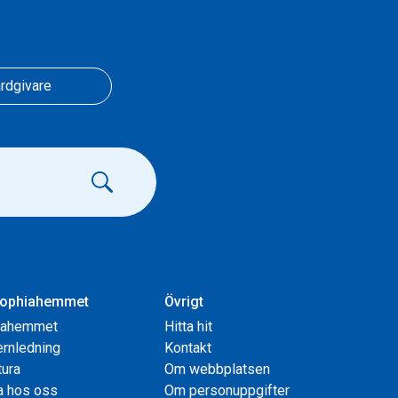
rdgivare
ophiahemmet
Övrigt
iahemmet
Hitta hit
rnledning
Kontakt
tura
Om webbplatsen
a hos oss
Om personuppgifter