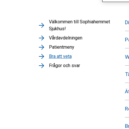
Välkommen till Sophiahemmet
D
Sjukhus!
Vårdavdelningen
P
Patientmeny
Bra att veta
W
Frågor och svar
T
Ä
R
B