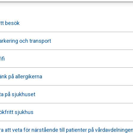
itt besök
arkering och transport
ifi
änk på allergikerna
ta på sjukhuset
ökfritt sjukhus
ra att veta för närstående till patienter på vårdavdelninge