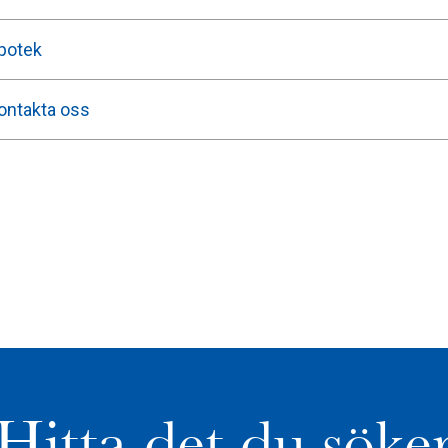
potek
ontakta oss
Hitta det du söke