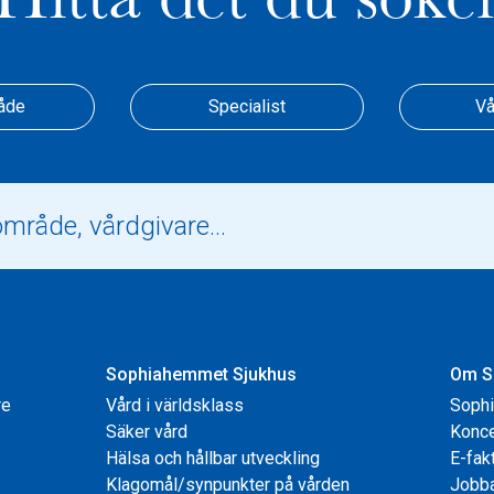
åde
Specialist
Vå
Sophiahemmet Sjukhus
Om S
re
Vård i världsklass
Soph
Säker vård
Konce
Hälsa och hållbar utveckling
E-fak
Klagomål/synpunkter på vården
Jobb