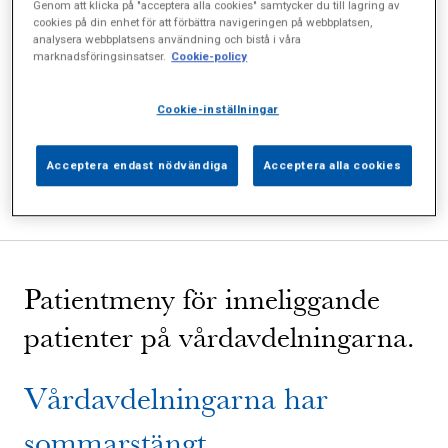
Genom att klicka på "acceptera alla cookies" samtycker du till lagring av
cookies på din enhet för att förbättra navigeringen på webbplatsen,
analysera webbplatsens användning och bistå i våra
Välkommen till Sophiahemmet Sjukhus!
marknadsföringsinsatser.
Cookie-policy
Vårdavdelningen
Cookie-inställningar
Patientmeny
Bra att veta
Acceptera endast nödvändiga
Acceptera alla cookies
Frågor och svar
Patientmeny för inneliggande
patienter på vårdavdelningarna.
Vårdavdelningarna har
sommarstängt.