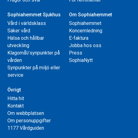
Sophiahemmet Sjukhus
Om Sophiahemmet
Vård i världsklass
Sophiahemmet
Säker vård
Koncernledning
Hälsa och hållbar
E-faktura
utveckling
Jobba hos oss
Klagomål/synpunkter på
Press
vården
SophiaNytt
Synpunkter på miljö eller
service
Övrigt
Hitta hit
Kontakt
Om webbplatsen
Om personuppgifter
1177 Vårdguiden