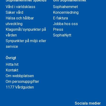
Sophiahemmet Sjukhus
Om Sophiahemmet
Vård i världsklass
Sophiahemmet
Säker vård
Koncernledning
Hälsa och hållbar
E-faktura
utveckling
Jobba hos oss
Klagomål/synpunkter på
Press
vården
SophiaNytt
Synpunkter på miljö eller
service
Övrigt
Hitta hit
Kontakt
Om webbplatsen
Om personuppgifter
1177 Vårdguiden
Sociala medier