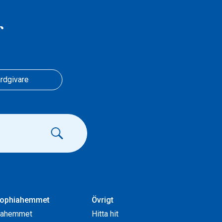
r
rdgivare
ophiahemmet
Övrigt
iahemmet
Hitta hit