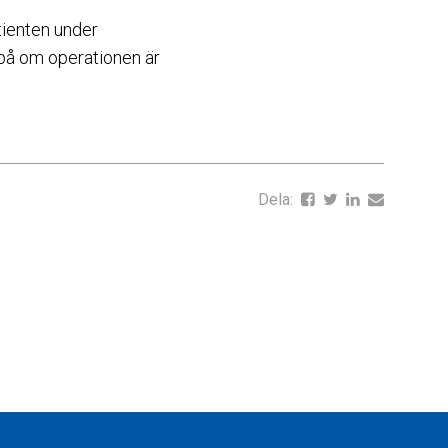
tienten under
r på om operationen är
Dela: