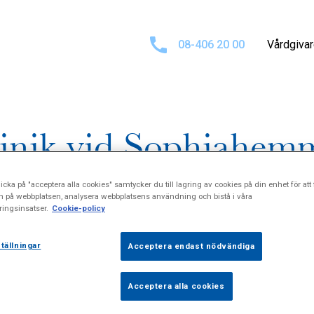
08-406 20 00
Vårdgiva
linik vid Sophiahem
icka på "acceptera alla cookies" samtycker du till lagring av cookies på din enhet för att 
n på webbplatsen, analysera webbplatsens användning och bistå i våra
ingsinsatser.
Cookie-policy
tällningar
Acceptera endast nödvändiga
Acceptera alla cookies
vid Sophiahemmet. En klinik där högspecialiserad hand- o