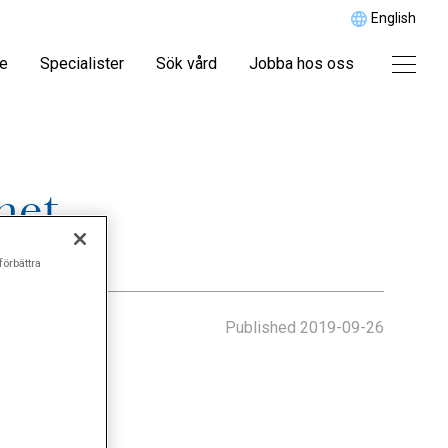
English
re
Specialister
Sök vård
Jobba hos oss
met
förbättra
Published
2019-09-26
ch fotkirurgi