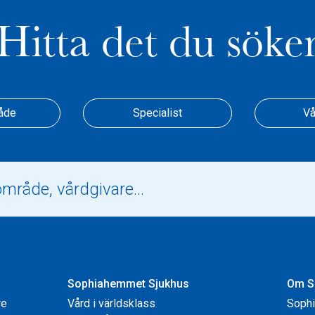
Hitta det du söke
åde
Specialist
Vå
Sophiahemmet Sjukhus
Om S
re
Vård i världsklass
Soph