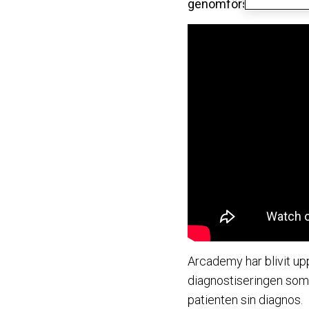
genomförs av de främs
Arcademy har blivit up
diagnostiseringen som s
patienten sin diagnos.