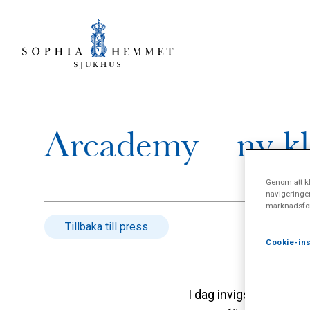
Arcademy – ny k
Genom att kl
navigeringe
marknadsför
Tillbaka till press
Cookie-ins
I dag invigs Arcademy 