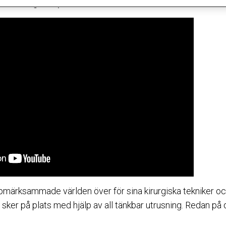
ta kirurgerna på området.
pmärksammade världen över för sina kirurgiska tekniker o
ker på plats med hjälp av all tänkbar utrusning. Redan på 