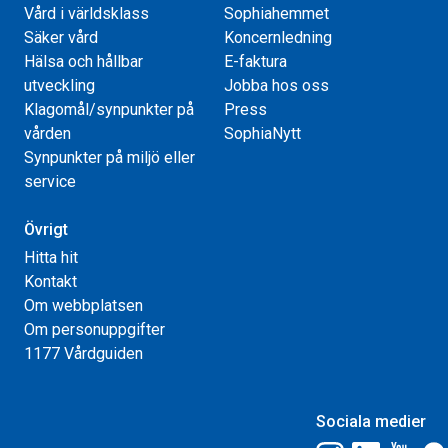
Vård i världsklass
Sophiahemmet
Säker vård
Koncernledning
Hälsa och hållbar
E-faktura
utveckling
Jobba hos oss
Klagomål/synpunkter på
Press
vården
SophiaNytt
Synpunkter på miljö eller
service
Övrigt
Hitta hit
Kontakt
Om webbplatsen
Om personuppgifter
1177 Vårdguiden
Sociala medier