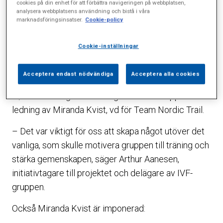
cookies på din enhet för att förbättra navigeringen på webbplatsen,
utmanande friskvårdsprojekt för 20-­talet
analysera webbplatsens användning och bistå i våra
medarbetare på IVF­gruppen på Sophiahemmet.
marknadsföringsinsatser.
Cookie-policy
Det blev en tuff topptur med glaciärvandring i
snöstorm.
Cookie-inställningar
Under våren har gruppen, bestående av läkare,
Acceptera endast nödvändiga
Acceptera alla cookies
barnmorskor och laboratoriepersonal i åldern 35­-65
år, förberett sig med träning och workshoppar under
ledning av Miranda Kvist, vd för Team Nordic Trail.
– Det var viktigt för oss att skapa något utöver det
vanliga, som skulle motivera gruppen till träning och
stärka gemenskapen, säger Arthur Aanesen,
initiativtagare till projektet och delägare av IVF­
gruppen.
Också Miranda Kvist är imponerad: