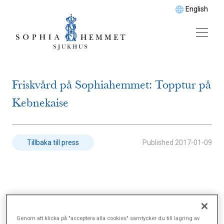
English
Friskvård på Sophiahemmet: Topptur på
Kebnekaise
Published
2017-01-09
Tillbaka till press
Den 20 augusti fladdrade IVF­gruppens flagga på
Kebnekaises topp. Det var finalen på ett
Genom att klicka på "acceptera alla cookies" samtycker du till lagring av