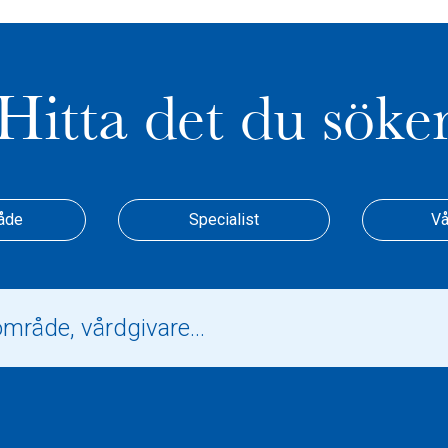
Hitta det du söke
åde
Specialist
Vå