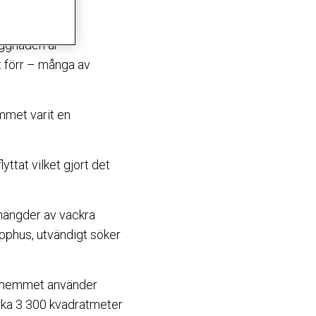
nika miljön.
yggnaden är
et förr – många av
mmet varit en
ttat vilket gjort det
mängder av vackra
apphus, utvändigt söker
hiahemmet använder
irka 3 300 kvadratmeter