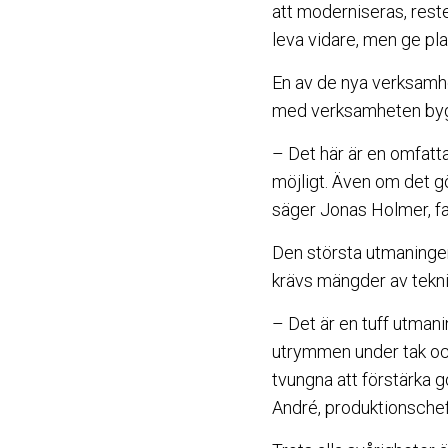
att moderniseras, rest
leva vidare, men ge pla
En av de nya verksamhe
med verksamheten bygg
– Det här är en omfatt
möjligt. Även om det gör
säger Jonas Holmer, f
Den största utmaningen
krävs mängder av teknis
– Det är en tuff utmani
utrymmen under tak och 
tvungna att förstärka g
André, produktionschef