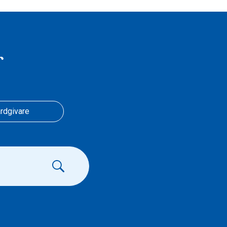
r
rdgivare