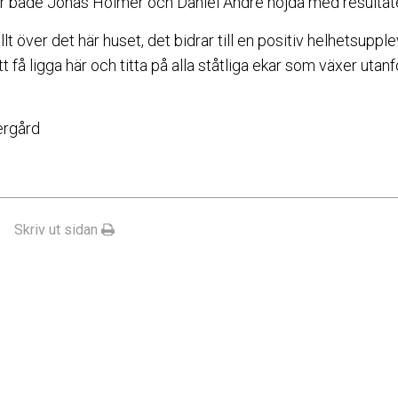
 är både Jonas Holmer och Daniel André nöjda med resultat
llt över det här huset, det bidrar till en positiv helhetsupp
få ligga här och titta på alla ståtliga ekar som växer utanf
ergård
Skriv ut sidan