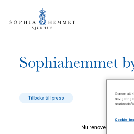
Sophiahemmet byg
Genom att kl
Tillbaka till press
navigeringe
marknadsför
Cookie-ins
Nu renoveras det drygt