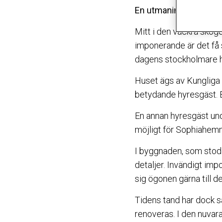
En utmaning är att ska
Mitt i den vackra skog
imponerande är det få so
dagens stockholmare ha
Huset ägs av Kungliga
betydande hyresgäst. B
En annan hyresgäst unde
möjligt för Sophiahemm
I byggnaden, som stod
detaljer. Invändigt imp
sig ögonen gärna till 
Tidens tand har dock 
renoveras. I den nuvar