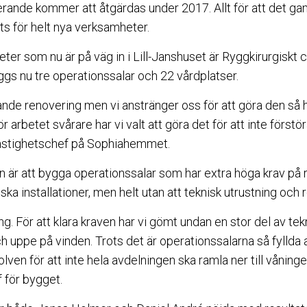
erande kommer att åtgärdas under 2017. Allt för att det ga
ts för helt nya verksamheter.
ter som nu är på väg in i Lill-Janshuset är Ryggkirurgiskt
s nu tre operationssalar och 22 vårdplatser.
ande renovering men vi anstränger oss för att göra den så
 arbetet svårare har vi valt att göra det för att inte förstör
astighetschef på Sophiahemmet.
 är att bygga operationssalar som har extra höga krav på re
ka installationer, men helt utan att teknisk utrustning och 
ng. För att klara kraven har vi gömt undan en stor del av tek
uppe på vinden. Trots det är operationssalarna så fyllda av 
olven för att inte hela avdelningen ska ramla ner till våning
 för bygget.