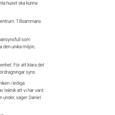
mla huset ska kunna
 centrum. Tillsammans
 hänsynsfull som
a den unika miljön,
nhet. För att klara det
rördragningar syns.
niken i lediga
teknik att vi har varit
en under, säger Daniel