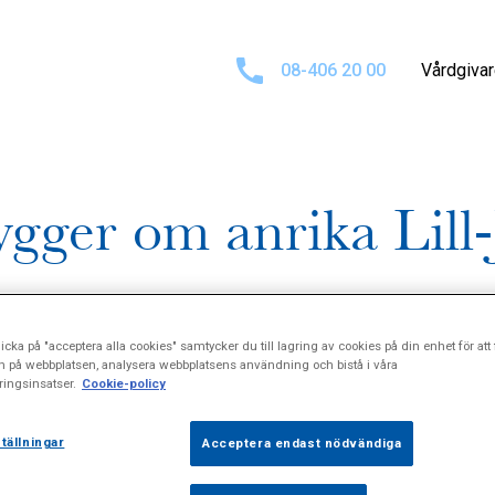
08-406 20 00
Vårdgiva
ger om anrika Lill-
icka på "acceptera alla cookies" samtycker du till lagring av cookies på din enhet för att 
n på webbplatsen, analysera webbplatsens användning och bistå i våra
ingsinsatser.
Cookie-policy
tällningar
Acceptera endast nödvändiga
 hundra år gamla Lill-Janshuset för att ge plats åt nya vå