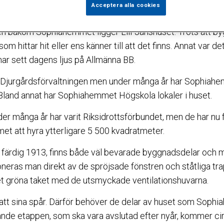
Acceptera alla cookies
pa rum för en högteknologisk vård utan att förstöra den u
en bakom Sophiahemmet ligger Lill-Janshuset. Trots att b
m hittar hit eller ens känner till att det finns. Annat var d
r sett dagens ljus på Allmänna BB.
 Djurgårdsförvaltningen men under många år har Sophiahe
land annat har Sophiahemmet Högskola lokaler i huset.
r många år har varit Riksidrottsförbundet, men de har nu fly
et att hyra ytterligare 5 500 kvadratmeter.
 färdig 1913, finns både väl bevarade byggnadsdelar och 
oneras man direkt av de spröjsade fönstren och ståtliga tr
det gröna taket med de utsmyckade ventilationshuvarna.
satt sina spår. Därför behöver de delar av huset som Sop
ande etappen, som ska vara avslutad efter nyår, kommer c