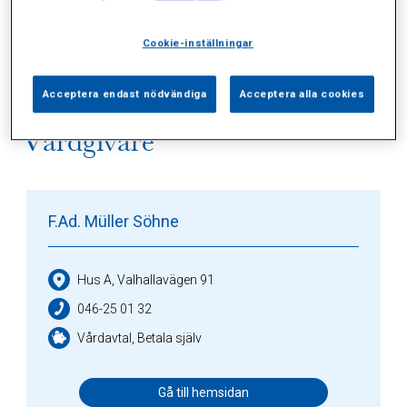
Alla (3)
Vårdgivare (1)
Specialister (0)
Sidor (1)
Press (0)
Sophianytt (0)
Cookie-inställningar
Acceptera endast nödvändiga
Acceptera alla cookies
Vårdgivare
F.Ad. Müller Söhne
Hus A, Valhallavägen 91
046-25 01 32
Vårdavtal, Betala själv
Gå till hemsidan