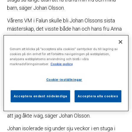
barn, säger Johan Olsson.
Vårens VM i Falun skulle bli Johan Olssons sista
mästerskap, det visste både han och hans fru Anna
sedan tidigare. Ett sista mästerskap betydde en
sista stenhård satsning, något som stundtals var
Genom att klicka på "acceptera alla cookies" samtycker du till lagring av
komplicerat med två småbarn i familjen.
cookies på din enhet för att förbättra navigeringen på webbplatsen,
analysera webbplatsens användning och bistå i våra
marknadsföringsinsatser.
Cookie-policy
– Min äldsta dotter går på förskola och där blir
barnen förkylda hela tiden och när de snorar och
Cookie-inställningar
nyser är det svårt att hålla sig frisk själv. Jag och
Anna bestämde tillsammans att om vi skulle göra
Acceptera endast nödvändiga
Acceptera alla cookies
det här ordentligt skulle vi antingen behöva isolera
hela familjen eller bara mig, och då var det enklare
att jag åkte iväg, säger Johan Olsson.
Johan isolerade sig under sju veckor i en stuga i