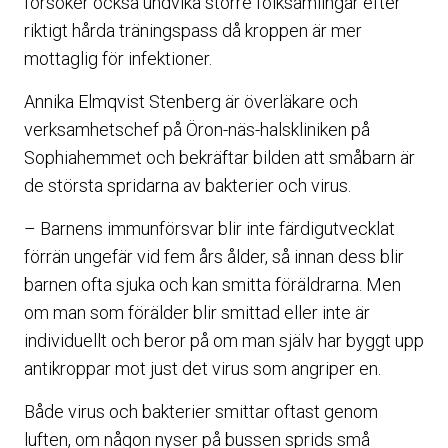
försöker också undvika större folksamlingar efter
riktigt hårda träningspass då kroppen är mer
mottaglig för infektioner.
Annika Elmqvist Stenberg är överläkare och
verksamhetschef på Öron-näs-halskliniken på
Sophiahemmet och bekräftar bilden att småbarn är
de största spridarna av bakterier och virus.
– Barnens immunförsvar blir inte färdigutvecklat
förrän ungefär vid fem års ålder, så innan dess blir
barnen ofta sjuka och kan smitta föräldrarna. Men
om man som förälder blir smittad eller inte är
individuellt och beror på om man själv har byggt upp
antikroppar mot just det virus som angriper en.
Både virus och bakterier smittar oftast genom
luften, om någon nyser på bussen sprids små