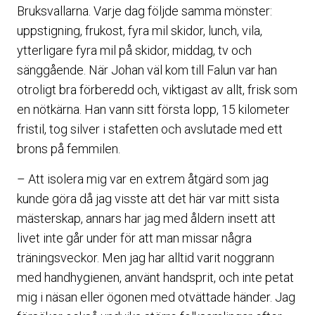
Bruksvallarna. Varje dag följde samma mönster:
uppstigning, frukost, fyra mil skidor, lunch, vila,
ytterligare fyra mil på skidor, middag, tv och
sänggående. När Johan väl kom till Falun var han
otroligt bra förberedd och, viktigast av allt, frisk som
en nötkärna. Han vann sitt första lopp, 15 kilometer
fristil, tog silver i stafetten och avslutade med ett
brons på femmilen.
– Att isolera mig var en extrem åtgärd som jag
kunde göra då jag visste att det här var mitt sista
mästerskap, annars har jag med åldern insett att
livet inte går under för att man missar några
träningsveckor. Men jag har alltid varit noggrann
med handhygienen, använt handsprit, och inte petat
mig i näsan eller ögonen med otvättade händer. Jag