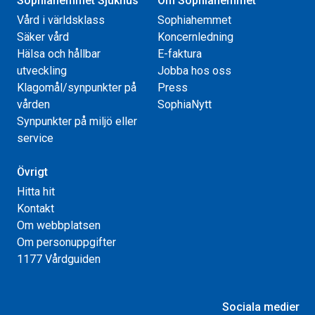
Sophiahemmet Sjukhus
Om Sophiahemmet
Vård i världsklass
Sophiahemmet
Säker vård
Koncernledning
Hälsa och hållbar
E-faktura
utveckling
Jobba hos oss
Klagomål/synpunkter på
Press
vården
SophiaNytt
Synpunkter på miljö eller
service
Övrigt
Hitta hit
Kontakt
Om webbplatsen
Om personuppgifter
1177 Vårdguiden
Sociala medier