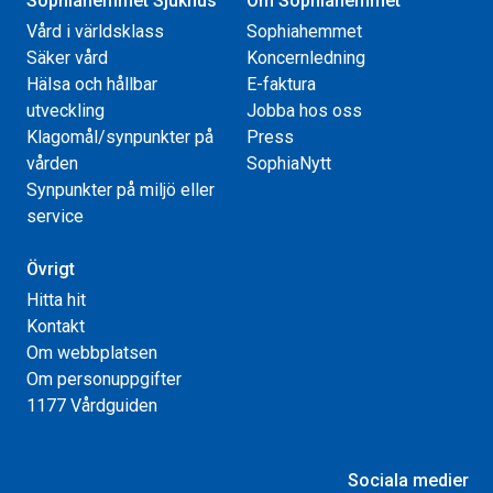
Sophiahemmet Sjukhus
Om Sophiahemmet
Vård i världsklass
Sophiahemmet
Säker vård
Koncernledning
Hälsa och hållbar
E-faktura
utveckling
Jobba hos oss
Klagomål/synpunkter på
Press
vården
SophiaNytt
Synpunkter på miljö eller
service
Övrigt
Hitta hit
Kontakt
Om webbplatsen
Om personuppgifter
1177 Vårdguiden
Sociala medier