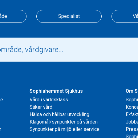
åde
Specialist
Vå
Sophiahemmet Sjukhus
Om S
re
Vård i världsklass
Soph
Säker vård
Konce
Hälsa och hållbar utveckling
E-fak
Klagomål/synpunkter på vården
Jobb
r
Synpunkter på miljö eller service
Pres
Sophi