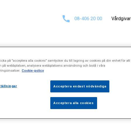
08-406 20 00
Vårdgiva
ill C-Medical Urolog
icka på "acceptera alla cookies" samtycker du till lagring av cookies på din enhet för att 
n på webbplatsen, analysera webbplatsens användning och bistå i våra
ingsinsatser.
Cookie-policy
tällningar
Acceptera endast nödvändiga
Acceptera alla cookies