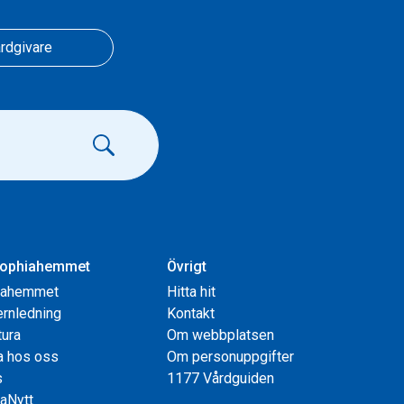
rdgivare
ophiahemmet
Övrigt
iahemmet
Hitta hit
rnledning
Kontakt
tura
Om webbplatsen
a hos oss
Om personuppgifter
s
1177 Vårdguiden
aNytt