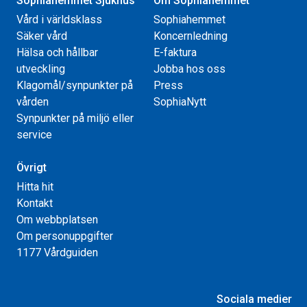
Sophiahemmet Sjukhus
Om Sophiahemmet
Vård i världsklass
Sophiahemmet
Säker vård
Koncernledning
Hälsa och hållbar
E-faktura
utveckling
Jobba hos oss
Klagomål/synpunkter på
Press
vården
SophiaNytt
Synpunkter på miljö eller
service
Övrigt
Hitta hit
Kontakt
Om webbplatsen
Om personuppgifter
1177 Vårdguiden
Sociala medier