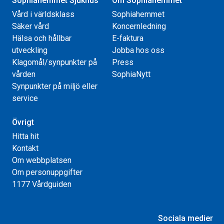
Sophiahemmet Sjukhus
Om Sophiahemmet
Vård i världsklass
Sophiahemmet
Säker vård
Koncernledning
Hälsa och hållbar
E-faktura
utveckling
Jobba hos oss
Klagomål/synpunkter på
Press
vården
SophiaNytt
Synpunkter på miljö eller
service
Övrigt
Hitta hit
Kontakt
Om webbplatsen
Om personuppgifter
1177 Vårdguiden
Sociala medier