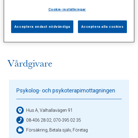
Cookie-inställningar
Alla (2)
Vårdgivare (1)
Specialister (0)
Acceptera endast nödvändiga
Acceptera alla cookies
Sidor (0)
Press (0)
Sophianytt (0)
Vårdgivare
Psykolog- och psykoterapimottagningen
Hus A, Valhallavägen 91
08-406 28 02, 070-395 02 35
Försäkring, Betala själv, Företag