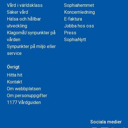
Vård i världsklass
Sophiahemmet
Säker vård
Koncernledning
Hälsa och hållbar
E-faktura
utveckling
Jobba hos oss
Klagomål/synpunkter på
Press
vården
SophiaNytt
Synpunkter på miljö eller
service
Övrigt
Hitta hit
Kontakt
Om webbplatsen
Om personuppgifter
1177 Vårdguiden
Sociala medier