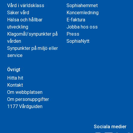
Vård i världsklass
Sophiahemmet
Säker vård
Koncernledning
Hälsa och hållbar
E-faktura
utveckling
Jobba hos oss
Klagomål/synpunkter på
Press
vården
SophiaNytt
Synpunkter på miljö eller
service
Övrigt
Hitta hit
Kontakt
Om webbplatsen
Om personuppgifter
1177 Vårdguiden
Sociala medier