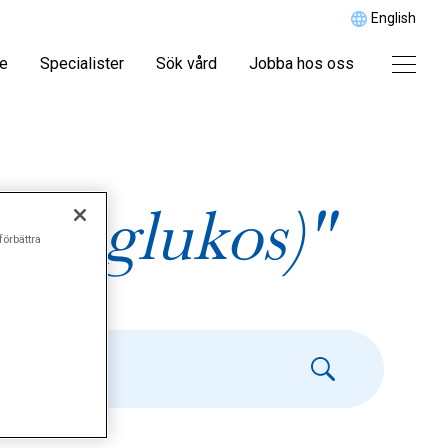
English
re
Specialister
Sök vård
Jobba hos oss
 (P-glukos)"
förbättra