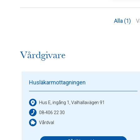
Alla (1)
V
Vårdgivare
Husläkarmottagningen
Hus E, ingång 1, Valhallavägen 91
08-406 22 30
Vårdval