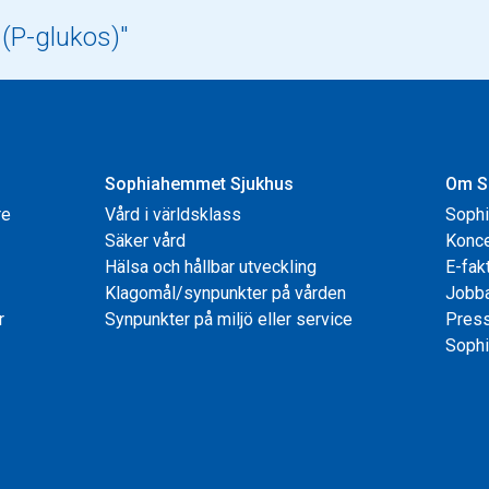
Sophiahemmet Sjukhus
Om S
re
Vård i världsklass
Soph
Säker vård
Konce
Hälsa och hållbar utveckling
E-fak
Klagomål/synpunkter på vården
Jobb
r
Synpunkter på miljö eller service
Pres
Sophi