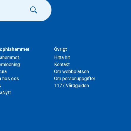
ophiahemmet
Övrigt
iahemmet
Hitta hit
rnledning
Kontakt
tura
Om webbplatsen
a hos oss
Om personuppgifter
s
1177 Vårdguiden
aNytt