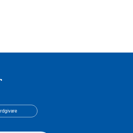
r
rdgivare