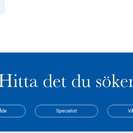
Hitta det du söke
åde
Specialist
Vå