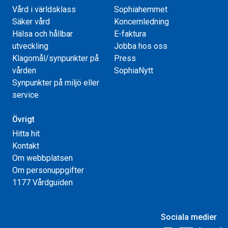
Vård i världsklass
Sophiahemmet
Säker vård
Koncernledning
Hälsa och hållbar
E-faktura
utveckling
Jobba hos oss
Klagomål/synpunkter på
Press
vården
SophiaNytt
Synpunkter på miljö eller
service
Övrigt
Hitta hit
Kontakt
Om webbplatsen
Om personuppgifter
1177 Vårdguiden
Sociala medier