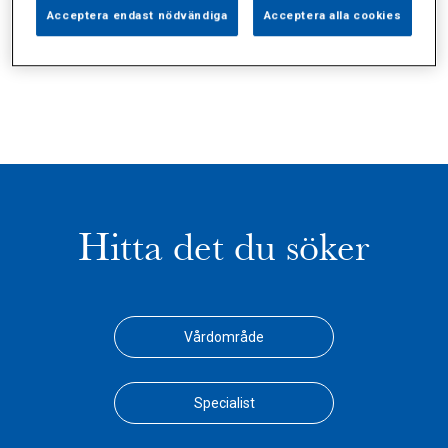
Alla (0)
Vårdgivare (0)
Specialister (0)
Acceptera endast nödvändiga
Acceptera alla cookies
Sidor (0)
Press (0)
Sophianytt (0)
Hitta det du söker
Vårdområde
Specialist