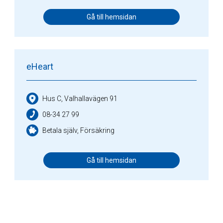
Gå till hemsidan
eHeart
Hus C, Valhallavägen 91
08-34 27 99
Betala själv, Försäkring
Gå till hemsidan