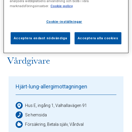
analysera webbplatsens användning och bistå i våra
marknadsföringsinsatser.
Cookie-policy
Alla (3)
Vårdgivare (2)
Specialister (0)
Cookie-inställningar
Sidor (0)
Press (0)
Sophianytt (0)
Acceptera endast nödvändiga
Acceptera alla cookies
Vårdgivare
Hjärt-lung-allergimottagningen
Hus E, ingång 1, Valhallavägen 91
Se hemsida
Försäkring, Betala själv, Vårdval