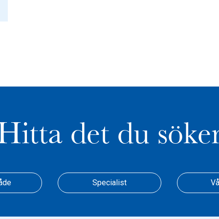
Hitta det du söke
åde
Specialist
Vå