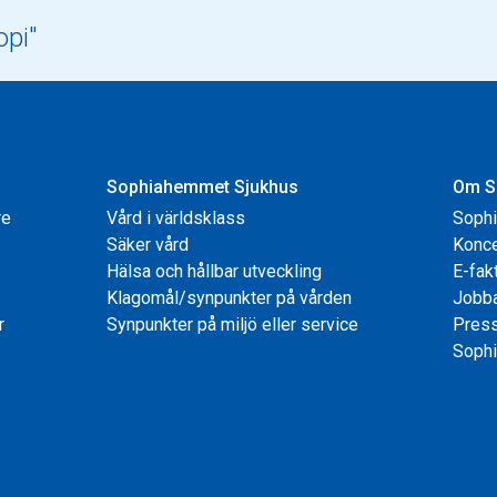
Sophiahemmet Sjukhus
Om S
re
Vård i världsklass
Soph
Säker vård
Konce
Hälsa och hållbar utveckling
E-fak
Klagomål/synpunkter på vården
Jobb
r
Synpunkter på miljö eller service
Pres
Sophi