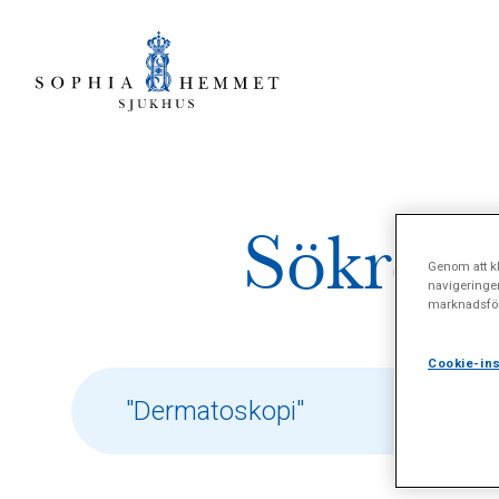
Sökresu
Genom att kl
navigeringe
marknadsför
Cookie-ins