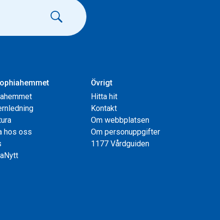
ophiahemmet
Övrigt
iahemmet
Hitta hit
rnledning
Kontakt
tura
Om webbplatsen
a hos oss
Om personuppgifter
s
1177 Vårdguiden
aNytt