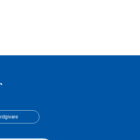
r
rdgivare