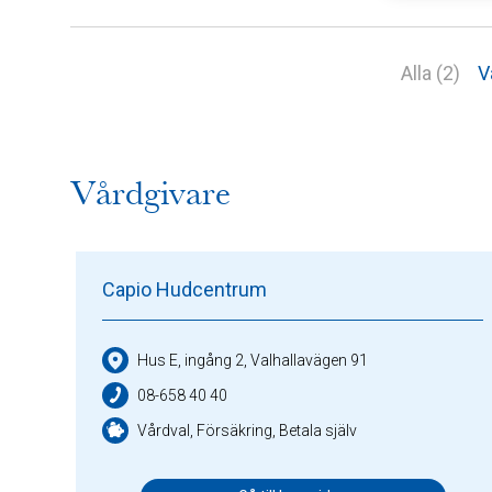
Alla (2)
V
Vårdgivare
Capio Hudcentrum
Hus E, ingång 2, Valhallavägen 91
08-658 40 40
Vårdval, Försäkring, Betala själv