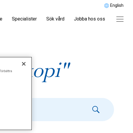
English
re
Specialister
Sök vård
Jobba hos oss
oskopi"
förbättra