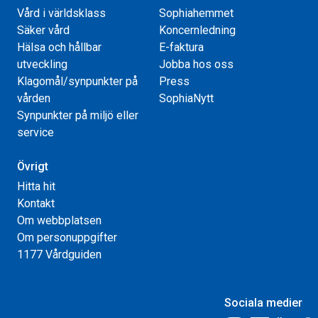
Vård i världsklass
Sophiahemmet
Säker vård
Koncernledning
Hälsa och hållbar
E-faktura
utveckling
Jobba hos oss
Klagomål/synpunkter på
Press
vården
SophiaNytt
Synpunkter på miljö eller
service
Övrigt
Hitta hit
Kontakt
Om webbplatsen
Om personuppgifter
1177 Vårdguiden
Sociala medier