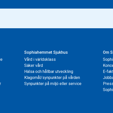
Sophiahemmet Sjukhus
Om S
re
Vård i världsklass
Soph
Säker vård
Konce
Hälsa och hållbar utveckling
E-fak
Klagomål/synpunkter på vården
Jobb
r
Synpunkter på miljö eller service
Pres
Sophi