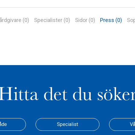
årdgivare (0)
Specialister (0)
Sidor (0)
Press (0)
Sop
Hitta det du söke
åde
Specialist
Vå