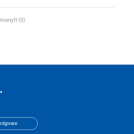
hianytt (0)
r
rdgivare