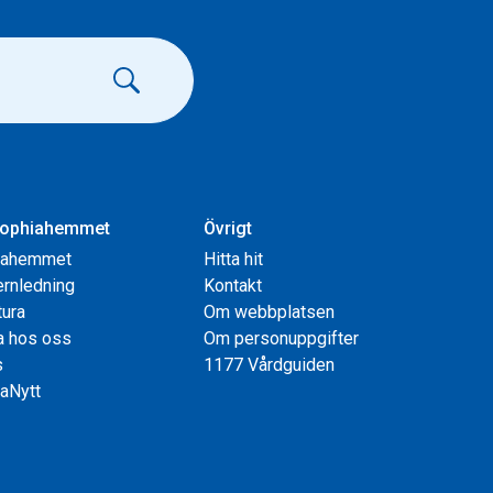
ophiahemmet
Övrigt
iahemmet
Hitta hit
rnledning
Kontakt
tura
Om webbplatsen
a hos oss
Om personuppgifter
s
1177 Vårdguiden
aNytt