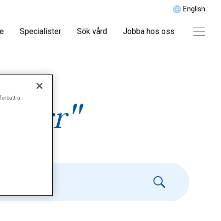
English
re
Specialister
Sök vård
Jobba hos oss
förbättra
starr"