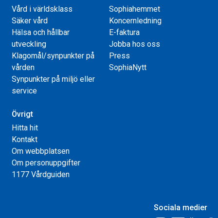
Vård i världsklass
Sophiahemmet
Säker vård
Koncernledning
Hälsa och hållbar
E-faktura
utveckling
Jobba hos oss
Klagomål/synpunkter på
Press
vården
SophiaNytt
Synpunkter på miljö eller
service
Övrigt
Hitta hit
Kontakt
Om webbplatsen
Om personuppgifter
1177 Vårdguiden
Sociala medier