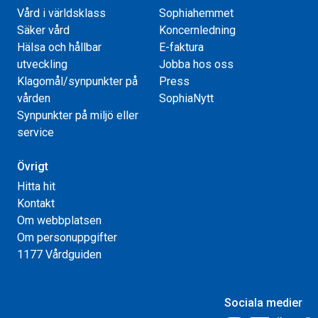
Vård i världsklass
Sophiahemmet
Säker vård
Koncernledning
Hälsa och hållbar
E-faktura
utveckling
Jobba hos oss
Klagomål/synpunkter på
Press
vården
SophiaNytt
Synpunkter på miljö eller
service
Övrigt
Hitta hit
Kontakt
Om webbplatsen
Om personuppgifter
1177 Vårdguiden
Sociala medier