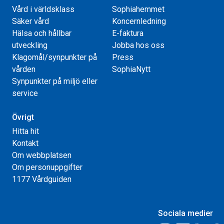
Vård i världsklass
Sophiahemmet
Säker vård
Koncernledning
Hälsa och hållbar
E-faktura
utveckling
Jobba hos oss
Klagomål/synpunkter på
Press
vården
SophiaNytt
Synpunkter på miljö eller
service
Övrigt
Hitta hit
Kontakt
Om webbplatsen
Om personuppgifter
1177 Vårdguiden
Sociala medier