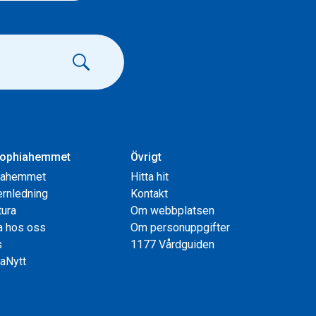
ophiahemmet
Övrigt
iahemmet
Hitta hit
rnledning
Kontakt
tura
Om webbplatsen
a hos oss
Om personuppgifter
s
1177 Vårdguiden
aNytt