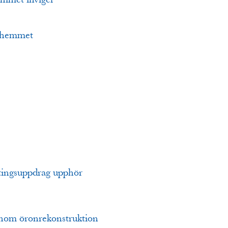
iahemmet
tingsuppdrag upphör
inom öronrekonstruktion