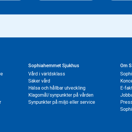
Sophiahemmet Sjukhus
Om S
re
Vård i världsklass
Soph
Säker vård
Konce
Hälsa och hållbar utveckling
E-fak
Klagomål/synpunkter på vården
Jobb
r
Synpunkter på miljö eller service
Pres
Sophi