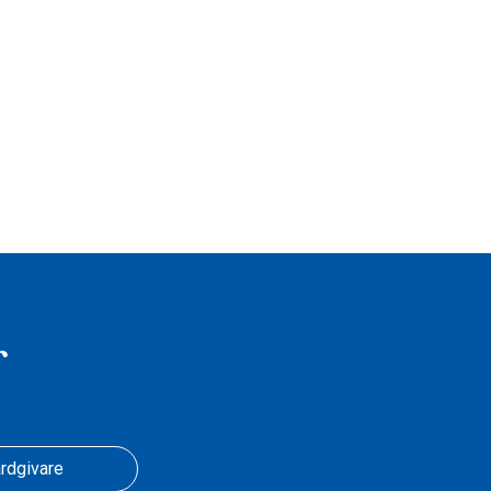
r
rdgivare