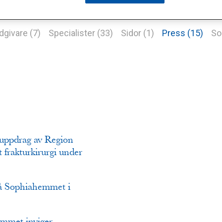
dgivare (7)
Specialister (33)
Sidor (1)
Press (15)
So
 uppdrag av Region
 frakturkirurgi under
 på Sophiahemmet i
hemmet inviger