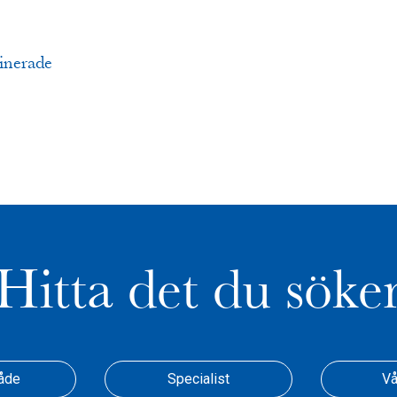
inerade
Hitta det du söke
åde
Specialist
Vå