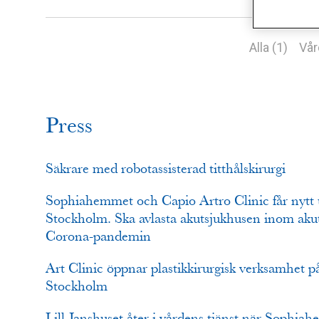
Alla (1)
Vår
Press
Säkrare med robotassisterad titthålskirurgi
Sophiahemmet och Capio Artro Clinic får nytt
Stockholm. Ska avlasta akutsjukhusen inom akut
Corona-pandemin
Art Clinic öppnar plastikkirurgisk verksamhet
Stockholm
Lill-Janshuset åter i vårdens tjänst när Sophia