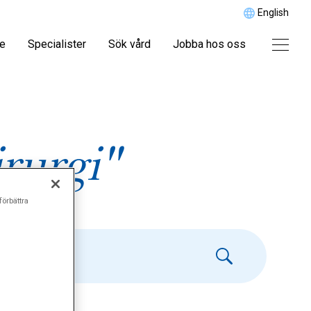
English
re
Specialister
Sök vård
Jobba hos oss
rurgi"
förbättra