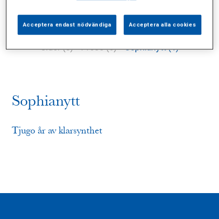
Acceptera endast nödvändiga
Acceptera alla cookies
Alla (3)
Vårdgivare (0)
Specialister (0)
Sidor (0)
Press (0)
Sophianytt (1)
Sophianytt
Tjugo år av klarsynthet