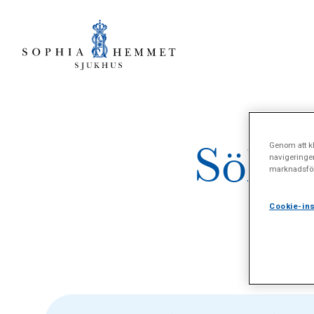
Sökre
Genom att kl
navigeringe
marknadsför
Cookie-ins