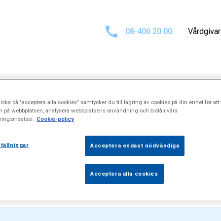
08-406 20 00
Vårdgiva
sultat för
"Hörs
icka på "acceptera alla cookies" samtycker du till lagring av cookies på din enhet för att 
n på webbplatsen, analysera webbplatsens användning och bistå i våra
ingsinsatser.
Cookie-policy
(förebyggande)
tällningar
Acceptera endast nödvändiga
Acceptera alla cookies