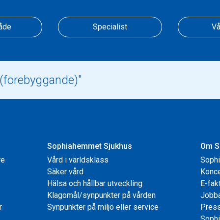
åde
Specialist
Vå
Sophiahemmet Sjukhus
Om S
re
Vård i världsklass
Soph
Säker vård
Konce
Hälsa och hållbar utveckling
E-fak
Klagomål/synpunkter på vården
Jobb
r
Synpunkter på miljö eller service
Pres
Sophi