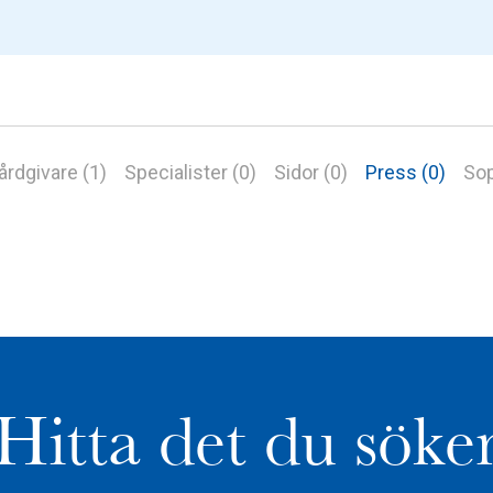
årdgivare (1)
Specialister (0)
Sidor (0)
Press (0)
Sop
Hitta det du söke