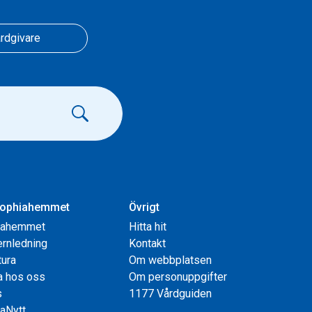
rdgivare
ophiahemmet
Övrigt
iahemmet
Hitta hit
rnledning
Kontakt
tura
Om webbplatsen
a hos oss
Om personuppgifter
s
1177 Vårdguiden
aNytt