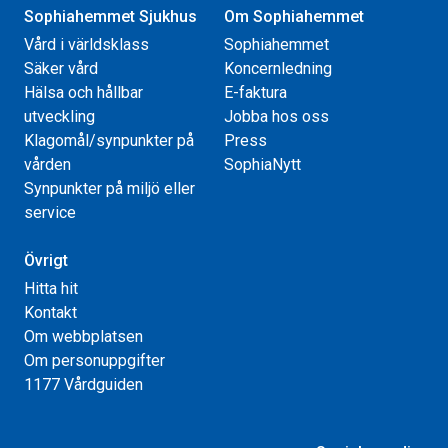
Sophiahemmet Sjukhus
Om Sophiahemmet
Vård i världsklass
Sophiahemmet
Säker vård
Koncernledning
Hälsa och hållbar
E-faktura
utveckling
Jobba hos oss
Klagomål/synpunkter på
Press
vården
SophiaNytt
Synpunkter på miljö eller
service
Övrigt
Hitta hit
Kontakt
Om webbplatsen
Om personuppgifter
1177 Vårdguiden