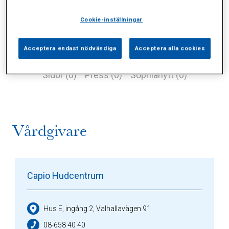
Cookie-inställningar
Acceptera endast nödvändiga
Acceptera alla cookies
Alla (1)
Vårdgivare (1)
Specialister (0)
Sidor (0)
Press (0)
Sophianytt (0)
Vårdgivare
Capio Hudcentrum
Hus E, ingång 2, Valhallavägen 91
08-658 40 40